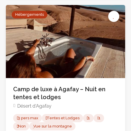
Hébergements
Camp de luxe à Agafay – Nuit en
tentes et lodges
Pas encore d'avis
Désert d'Agafay
3 pers max
Tentes et Lodges
1
1
Non
Vue sur la montagne