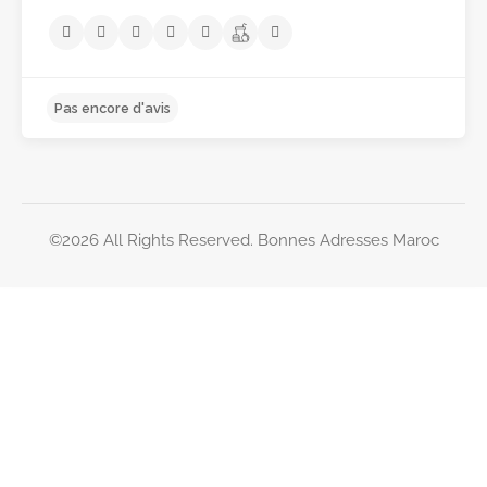
©2026 All Rights Reserved. Bonnes Adresses Maroc
Destinations
4.9
Bonnes adresses à Marrakech
Bonnes adresses à Casablanca
Bonnes adresses à Tanger
Bonnes adresses à Rabat