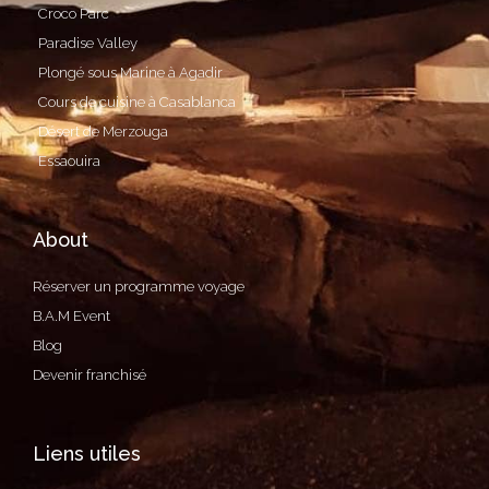
Croco Parc
Paradise Valley
Plongé sous Marine à Agadir
Cours de cuisine à Casablanca
Désert de Merzouga
Essaouira
About
Réserver un programme voyage
B.A.M Event
Blog
Devenir franchisé
Liens utiles