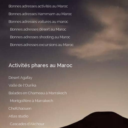
Bonnes adresses activités au Maroc
Bonnes adresses Hammam au Maroc
Bonnes adresses voitures au maroc
Bonnes adresses désert au Maroc
Bonnes adresses shooting au Maroc
Bonnes adresses excursions au Maroc
Activités phares au Maroc
Désert Agafay
Vallé de l'Ourika
Balades en Chameau à Marrakech
Montgolfière à Marrakech
Chefchaouen
Atlas studio
Cascades d'Akchour