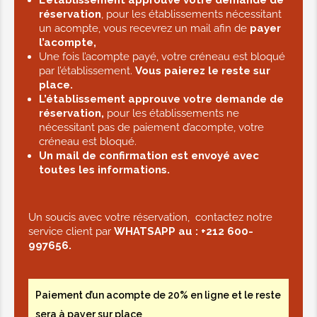
Brushing wavy
réservation
, pour les établissements nécessitant
un acompte, vous recevrez un mail afin de
payer
20,00€
l’acompte,
Une fois l’acompte payé, votre créneau est bloqué
par l’établissement.
Vous paierez le reste sur
place.
L’établissement approuve votre demande de
réservation,
pour les établissements ne
nécessitant pas de paiement d’acompte, votre
créneau est bloqué.
Un mail de confirmation est envoyé avec
toutes les informations.
Un soucis avec votre réservation, contactez notre
service client par
WHATSAPP au :
+212 600-
997656.
Paiement d’un acompte de 20% en ligne et le reste
sera à payer sur place