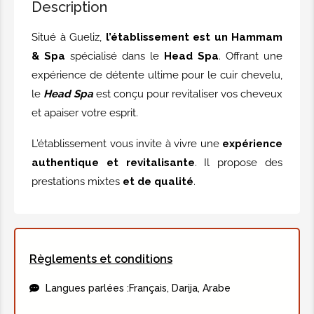
Description
60,00€
Situé à Gueliz,
l’établissement est un Hammam
& Spa
spécialisé dans le
Head Spa
. Offrant une
expérience de détente ultime pour le cuir chevelu,
TARIFS SOINS VISAGES
le
Head Spa
est conçu pour revitaliser vos cheveux
et apaiser votre esprit.
Booster skin éclat immédiat
L’établissement vous invite à vivre une
expérience
Nettoyage, Peeling, Modelage éclat,
authentique et revitalisante
. Il propose des
Masque Jawerly
prestations mixtes
et de qualité
.
35,00€
Booster +++
Règlements et conditions
Nettoyage sous vapeur, Peeling, Ice
Langues parlées :
Français, Darija, Arabe
glob, Masque jewerly, Modelage