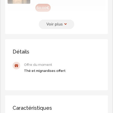
60,00€
Pack diamant
Hammam + Gommage + Savonnage
turque + Enveloppement visage et
corps +1h30 de massage
Détails
85,00€
Offre du moment
Pack thaï
Thé et mignardises offert
Hammam + Gommage + Savonnage
turque + Enveloppement visage et
corps +1h de massage Thai
85,00€
Caractéristiques