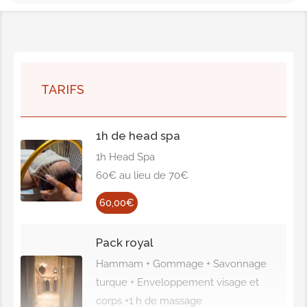
TARIFS
1h de head spa
1h Head Spa
60€ au lieu de 70€
60,00€
Pack royal
Hammam + Gommage + Savonnage
turque + Enveloppement visage et
corps +1 h de massage