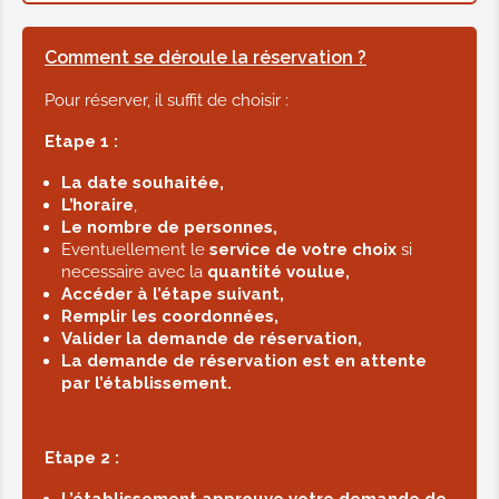
50,00€
Comment se déroule la réservation ?
One million
Pour réserver, il suffit de choisir :
Nettoyage sous vapeur, Gommage
visage, Peeling, Hydra facial, Masque
Etape 1 :
jewerly, Modelage liftant
La date souhaitée,
L’horaire
,
80,00€
Le nombre de personnes,
Eventuellement le
service de votre choix
si
necessaire avec la
quantité voulue,
Accéder à l’étape suivant,
Remplir les coordonnées,
CHEVEUX
Valider la demande de réservation,
La demande de réservation est en attente
par l’établissement.
Brushing simple
15,00€
Etape 2 :
L’établissement approuve votre demande de