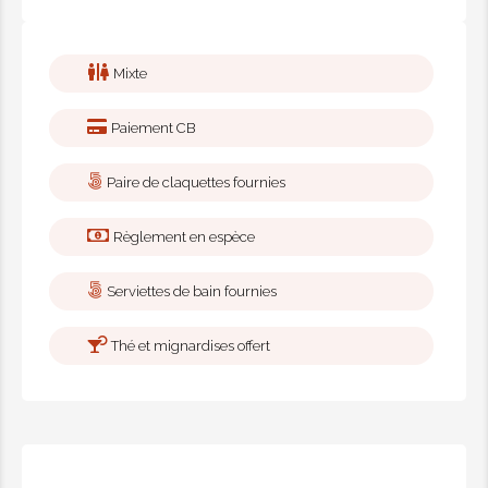
1h de massage relaxant corps
40,00€
Mixte
1h de massage relaxant corps
Paiement CB
et visage
45,00€
Paire de claquettes fournies
Règlement en espèce
1h de massage toxique
Serviettes de bain fournies
40,00€
Thé et mignardises offert
1h de massage sportif
45,00€
1h de massage thai