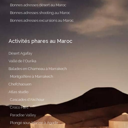
Bonnes adresses désert au Maroc
Bonnes adresses shooting au Maroc
Bonnes adresses excursions au Maroc
Activités phares au Maroc
Désert Agafay
Vallé de l'Ourika
Balades en Chameau à Marrakech
Montgolfière à Marrakech
Chefchaouen
Atlas studio
Cascades d'Akchour
Croco Parc
Paradise Valley
Plongé sous Marine à Agadir