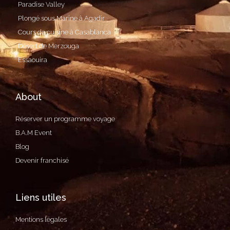
Paradise Valley
Plongé sous Marine à Agadir
Cours de cuisine à Casablanca
Désert de Merzouga
Essaouira
About
Réserver un programme voyage
B.A.M Event
Blog
Devenir franchisé
Liens utiles
Mentions légales