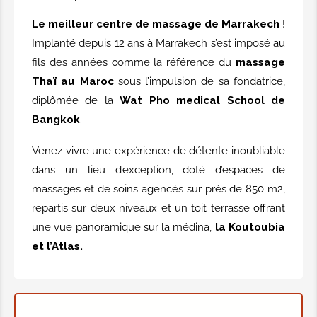
Le meilleur centre de massage de Marrakech
!
TARIFS MASSAGES
Implanté depuis 12 ans à Marrakech s’est imposé au
fils des années comme la référence du
massage
Thaï au Maroc
sous l’impulsion de sa fondatrice,
1h de massage thai traditionnel
sans huile
diplômée de la
Wat Pho medical School de
Bangkok
.
50,00€
Venez vivre une expérience de détente inoubliable
1h de massage aux huiles
dans un lieu d’exception, doté d’espaces de
chaudes
massages et de soins agencés sur près de 850 m2,
repartis sur deux niveaux et un toit terrasse offrant
55,00€
une vue panoramique sur la médina,
la Koutoubia
et l’Atlas.
1h de massage mix thai et
huiles chaudes
58,00€