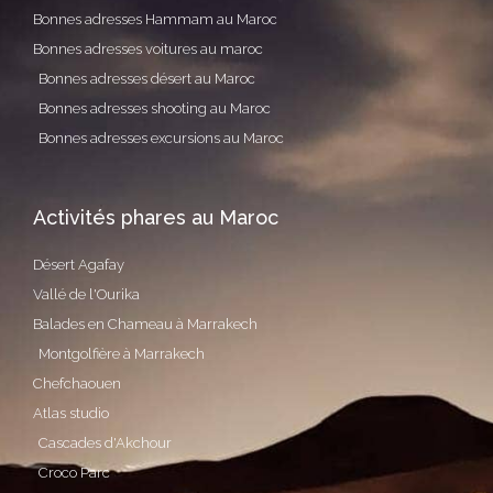
Bonnes adresses Hammam au Maroc
Bonnes adresses voitures au maroc
Bonnes adresses désert au Maroc
Bonnes adresses shooting au Maroc
Bonnes adresses excursions au Maroc
Activités phares au Maroc
Désert Agafay
Vallé de l'Ourika
Balades en Chameau à Marrakech
Montgolfière à Marrakech
Chefchaouen
Atlas studio
Cascades d'Akchour
Croco Parc