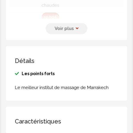
chaudes
70,00€
Forfait Koh Samui
30 minutes hammam et gommage +
1h de massage thai aux huiles
aromatiques
Détails
75,00€
Les points forts
Le meilleur institut de massage de Marrakech
Forfait Phuket
30 minutes hammam et gommage +
1h de massage mix thai et huiles
chaudes
Caractéristiques
73,00€