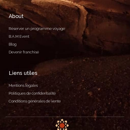
Pour 30 minutes.
Le soin contour des yeux anti-cernes
About
et anti-poches a un effet ciblé contre
Réserver un programme voyage
la fatigue. Il procure une sensation de
B.A.M Event
fraîcheur et réduit visiblement les
Blog
cernes et les poches.
Devenir franchisé
35.00€
Liens utiles
Modelage liftant yeux
Pour 30 minutes.
Mentions légales
Le modelage liftant des yeux réduit
Politiques de confidentialité
les poches, lisse les rides, apporte de
Conditions générales de vente
l’éclat, atténue les cernes, hydrate en
profondeur et raffermit la peau.
40.00€