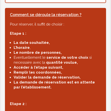
Bain royal lotus - 80 minutes
Pour 80 minutes.
Comment se déroule la réservation ?
Bain vapeur et de savon noir +
Pour réserver, il suffit de choisir :
gommage avec un gant de Kessa +
effleurage avec du savon d'Argan +
Etape 1 :
masque pour le cuir chevelu et d'un
La date souhaitée,
modelage capillaire + enveloppement
L’horaire
,
au Ghassoul enrichi de sept plantes
Le nombre de personnes,
Eventuellement le
service de votre choix
si
pour la nourrir + gommage doux et un
necessaire avec la
quantité voulue,
masque visage + savonnage avec une
Accéder à l’étape suivant,
huile de douche + exfoliation des
Remplir les coordonnées,
Valider la demande de réservation,
pieds.
La demande de réservation est en attente
par l’établissement.
85.00€
Etape 2 :