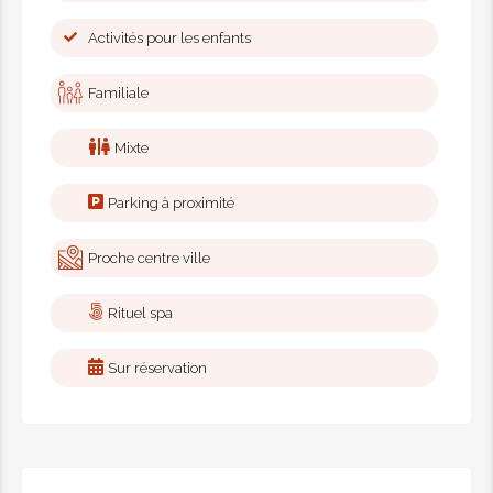
minutes.
Activités pour les enfants
120.00€
Familiale
Bain authentique + 50 minutes
détente à l'orientale + Soin de
Mixte
visage
Lavage au savon noir + traitements
Parking à proximité
d'exfoliation et de détoxification +
gommage au sucre et au citron pour
Proche centre ville
mains et pieds + masque d'argile +
Rituel spa
shampoing + massage relaxant de 50
minutes + un soin du visage.
Sur réservation
130.00€