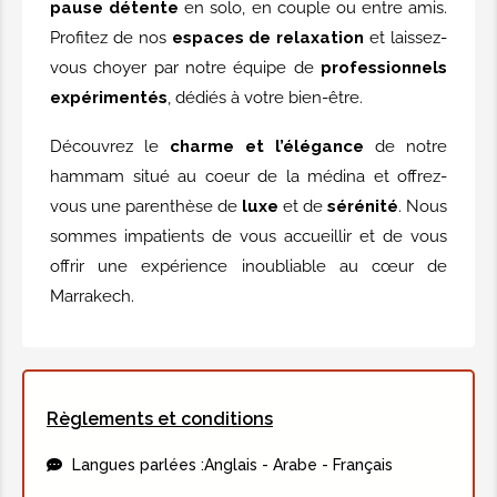
pause détente
en solo, en couple ou entre amis.
Savonnage complet du corps avec du
Profitez de nos
espaces de relaxation
et laissez-
savon noir à l'eucalyptus + gommage
vous choyer par notre équipe de
professionnels
profond à l'aide d'un gant de Kessa.
expérimentés
, dédiés à votre bien-être.
25.00€
Découvrez le
charme et l’élégance
de notre
hammam situé au coeur de la médina et offrez-
Bain authentique - 50 minutes
vous une parenthèse de
luxe
et de
sérénité
. Nous
Pour 50 minutes.
sommes impatients de vous accueillir et de vous
Bain vapeur + savonnage au savon
offrir une expérience inoubliable au cœur de
noir et au gommage au gant de
Marrakech.
Kessa + Enveloppemnt au Ghassoul
enrichi aux 7 plantes + exfoliations
pieds et mains + shampoing intensif
suivi d'un massage du cuir chevelu.
Règlements et conditions
45.00€
Langues parlées :
Anglais - Arabe - Français