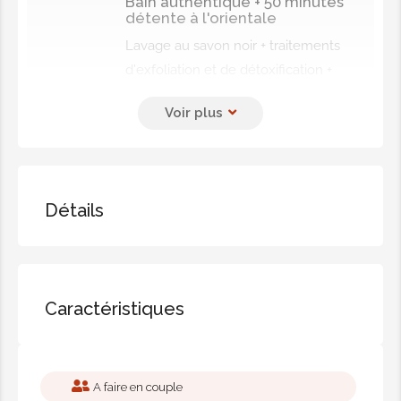
Bain authentique + 50 minutes
détente à l'orientale
Lavage au savon noir + traitements
d'exfoliation et de détoxification +
gommage au sucre et au citron pour
mains et pieds + masque d'argile +
shampoing + massage relaxant de 50
minutes.
85.00€
Détails
Bain authentique + 90 minutes
détente à l'orientale
Lavage au savon noir + traitements
Caractéristiques
d'exfoliation et de détoxification +
gommage au sucre et à la lime pour
mains et pieds + masque d'argile +
A faire en couple
shampoing + massage relaxant de 90