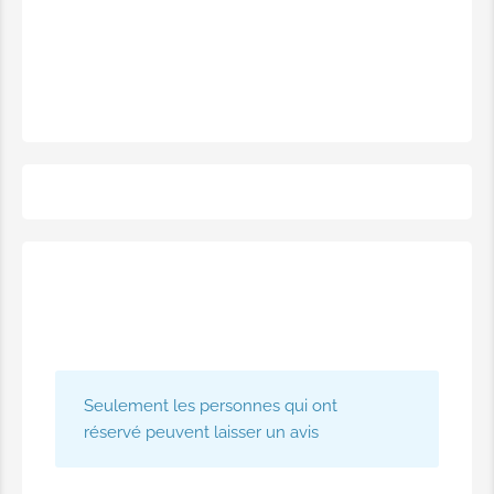
effleurages, pressions légères et
mouvements amples, fluides et
enveloppants, tout en augmentant
l'élasticité de l'épiderme.
60.00€
Massage aux pochons d'herbes
Pour 50 minutes.
Le massage aux pochons d'herbes
soulage les douleurs musculaires,
détend les tensions, stimule les
organes internes, améliore la
circulation sanguine et lymphatique,
Seulement les personnes qui ont
assurant ainsi une relaxation
réservé peuvent laisser un avis
complète du corps et de l’esprit.