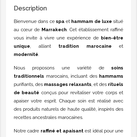
TARIFS HAMMAM
Description
Bienvenue dans ce
spa
et
hammam de luxe
situé
Bain vapeur - 10 minutes
au cœur de
Marrakech
. Cet établissement raffiné
Pour 10 minutes.
vous invite à vivre une expérience de
bien-être
La vapeur ouvre les pores et stimule
unique
, alliant
tradition marocaine
et
la transpiration, ce qui aide à éliminer
modernité
.
les toxines et les impuretés
accumulées quotidiennement. Votre
Nous proposons une variété de
soins
peau est ainsi idéalement préparée à
traditionnels
marocains, incluant des
hammams
recevoir tous les traitements et soins
purifiants, des
massages relaxants
, et des
rituels
offerts.
de beauté
conçus pour revitaliser votre corps et
apaiser votre esprit. Chaque soin est réalisé avec
10.00€
des produits naturels de haute qualité, inspirés des
recettes ancestrales marocaines.
Bain express - 30 minutes
Notre cadre
raffiné et apaisant
est idéal pour une
Pour 30 minutes.