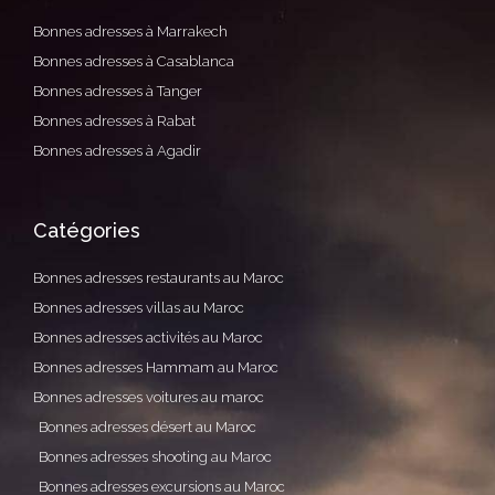
lymphatique.
Bonnes adresses à Marrakech
Bonnes adresses à Casablanca
40.00€
Bonnes adresses à Tanger
Bonnes adresses à Rabat
Réflexologie plantaire
Bonnes adresses à Agadir
Apaisez votre corps avec la
réflexologie plantaire, une méthode
Catégories
thérapeutique qui exploite le
processus naturel d'auto-guérison du
Bonnes adresses restaurants au Maroc
corps. Le pied est une représentation
Bonnes adresses villas au Maroc
miniature du corps humain, où
Bonnes adresses activités au Maroc
chaque zone correspond à un organe
Bonnes adresses Hammam au Maroc
ou une partie spécifique du corps.
Bonnes adresses voitures au maroc
40.00€
Bonnes adresses désert au Maroc
Bonnes adresses shooting au Maroc
Modelage du visage et cuir
Bonnes adresses excursions au Maroc