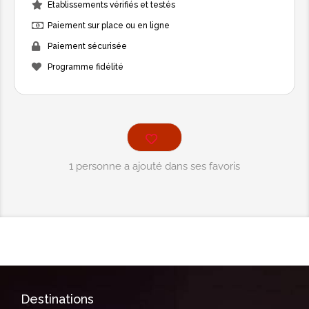
Etablissements vérifiés et testés
massage "Détente du dos" est une
Paiement sur place ou en ligne
thérapie qui vise à relâcher ces
Paiement sécurisée
tensions et à apaiser les muscles
Programme fidélité
dorsaux grâce à des manœuvres
spécifiquement adaptées.
40.00€
Détente des jambes
1 personne a ajouté dans ses favoris
La sensation de jambes lourdes peut
résulter d'une mauvaise circulation
lymphatique et veineuse, ainsi que de
mauvaises postures qui compriment
la micro-circulation. Pour soulager vos
douleurs, le massage "jambes
légères" vise à stimuler la circulation
Destinations
sanguine et à favoriser le drainage