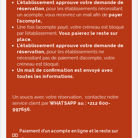
L’établissement approuve votre demande de
TARIFS MASSAGES
réservation
, pour les établissements nécessitant
un acompte, vous recevrez un mail afin de
payer
l’acompte,
Détente à l'orientale 30min
Une fois l’acompte payé, votre créneau est bloqué
par l’établissement.
Vous paierez le reste sur
Offrez à votre peau une cure de
place.
vitamine E avec un massage relaxant
L’établissement approuve votre demande de
à l’huile d’Argan.
réservation,
pour les établissements ne
nécessitant pas de paiement d’acompte, votre
35.00€
créneau est bloqué.
Un mail de confirmation est envoyé avec
toutes les informations.
Massage tonique - 45 min
Pour 45 minutes.
Un soucis avec votre réservation, contactez notre
Libérez votre corps et vos muscles du
service client par
WHATSAPP au :
+212 600-
stress quotidien avec un massage
997656.
tonique à l’huile de fleur d’oranger ou
de romarin. La fleur d’oranger apaise
Paiement d'un acompte en ligne et le reste sur
et rafraîchit la peau, tandis que le