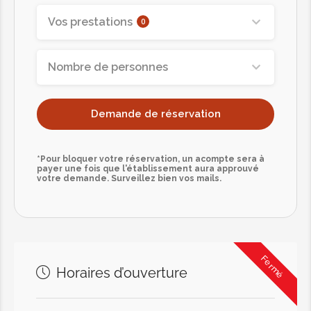
Offrez à votre corps une double
Vos prestations
0
sensation de détente et de relaxation.
Les mêmes zones du corps sont
Nombre de personnes
massées simultanément, en parfaite
harmonie et en totale synergie.
Demande de réservation
85.00€
*Pour bloquer votre réservation, un acompte sera à
Massage divine lotus (6 mains)
payer une fois que l'établissement aura approuvé
votre demande. Surveillez bien vos mails.
Vous perdez rapidement le fil des
mouvements. Votre esprit réalise
rapidement qu'il est impossible de
suivre toutes les manipulations, ce qui
Fermé
vous permet de lâcher prise et de
Horaires d’ouverture
laisser votre esprit s'évader.
105.00€