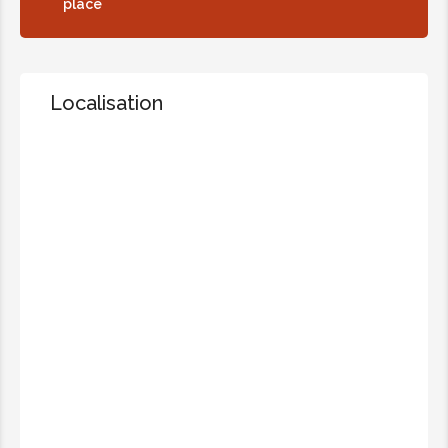
place
romarin tonifie.
55.00€
Localisation
Massage femme enceinte
Pour 50 minutes.
Ce massage spécialement conçu
pour les femmes enceintes offre des
bienfaits très positifs et peut
constituer un véritable soulagement
pour certaines.
66.00€
Hydratation divine à la bougie
Pour 50 minutes.
Ce massage combine douceur,