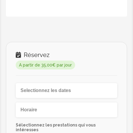
70.00€
Massage aux pierres chaudes
Pour 65 minutes.
Le massage aux pierres chaudes vise
principalement à détendre l’ensemble
Réservez
du corps en débloquant les canaux
d’énergie grâce à la chaleur des
A partir de 35,00€ par jour
pierres. Cette circulation énergétique
favorise une relaxation immédiate en
stimulant la circulation sanguine et
lymphatique.
85.00€
Massage royale lotus (4 mains)
Sélectionnez les prestations qui vous
intéresses
Pour 50 minutes.