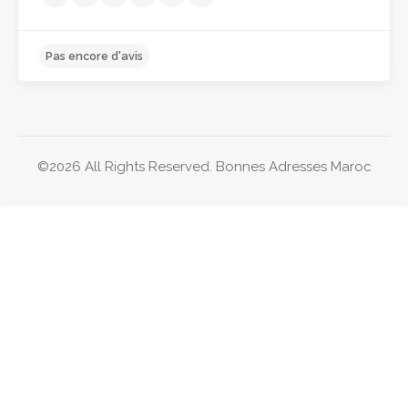
©2026 All Rights Reserved. Bonnes Adresses Maroc
Pas encore d'avis
Destinations
Bonnes adresses à Marrakech
Bonnes adresses à Casablanca
Bonnes adresses à Tanger
Bonnes adresses à Rabat
Bonnes adresses à Agadir