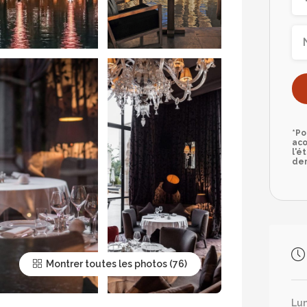
*Po
aco
l'é
dem
Montrer toutes les photos
Lun