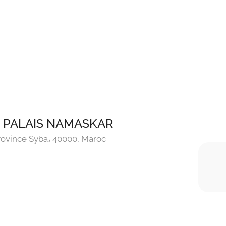
U PALAIS NAMASKAR
rovince Syba، 40000, Maroc