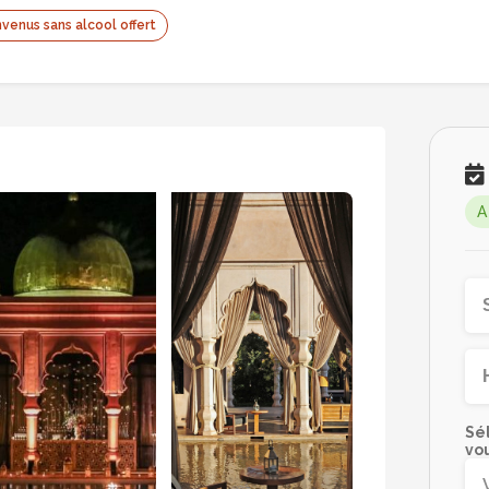
venus sans alcool offert
A
Sél
vo