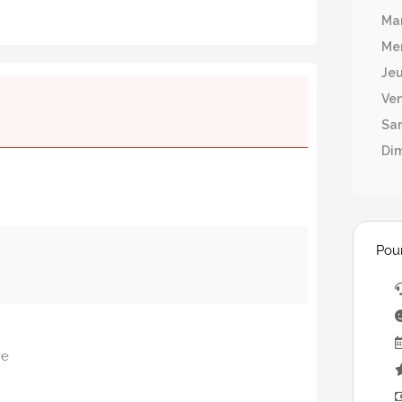
Ma
Mer
Jeu
Ven
Sa
Di
Pour
ne