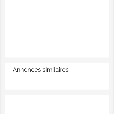
Soin basic - 45 min
Démaquillant + Lotion tonique +
Gommage + Masque + Modelage
20,00€
Soin complet - 1h15
Démaquillant + Lotion tonique +
Gommage + Vapeur + Extraction
comédons + Masque + Sérum
Annonces similaires
ampoule + Modelage du visage
30,00€
EPILATION À LA CIRE FEMMES