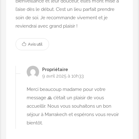
bienveillance et leur douceur, elles m’ont mise à
Faux ongles + Permanent
l’aise dès le début. C’est un lieu parfait prendre
soin de soi. Je recommande vivement et je
20,00€
reviendrai avec grand plaisir !
Pose vernis
Avis util
3,00€
Propriétaire
9 avril 2025 à 10h33
COIFFURE
Merci beaucoup madame pour votre
message 🙏 c’était un plaisir de vous
accueillir. Nous vous souhaitons un bon
Brushing simple
séjour à Marrakech et espérons vous revoir
5,00€
bientôt.