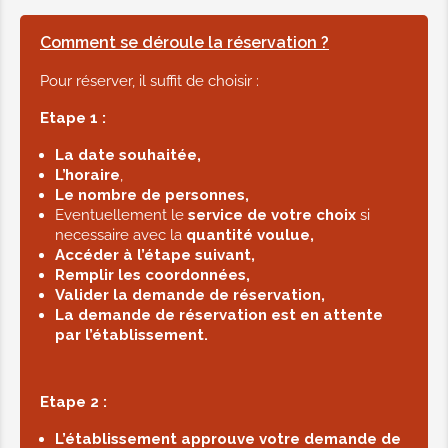
Shampoing + après-shampoing +
Comment se déroule la réservation ?
Masque du visage + Linge
Pour réserver, il suffit de choisir :
20,00€
Etape 1 :
Pack BAM Hammam Signature
La date souhaitée,
Homme
L’horaire
,
Hammam + Enveloppement henné +
Le nombre de personnes,
Eventuellement le
Gommage + Enveloppement argiles
service de votre choix
si
necessaire avec la
quantité voulue,
aux plantes ou café + Savonnage +
Accéder à l’étape suivant,
Shampoing + après-shampoing + 1h
Remplir les coordonnées,
Valider la demande de réservation,
de massage + Linge
La demande de réservation est en attente
par l’établissement.
50,00€
Etape 2 :
L’établissement approuve votre demande de
TARIFS MASSAGES FEMMES