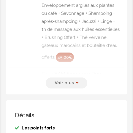
Enveloppement argiles aux plantes
ou café + Savonnage + Shampoing +
après-shampoing + Jacuzzi + Linge +
1h de massage aux huiles essentielles
+ Brushing Offert + Thé verveine,
gâteaux marocains et bouteille d'eau
offerts
45,00€
Pack BAM Signature Duo
femme
Salle privatiséeHammam +
Enveloppement henné + Gommage +
Enveloppement argiles aux plantes
ou café + Savonnage + Shampoing +
Détails
après-shampoing + Jacuzzi + Linge +
Les points forts
1h de massage aux huiles essentielles