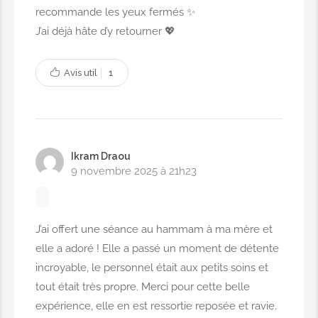
recommande les yeux fermés ✨
25,00€
J’ai déjà hâte d’y retourner 💖
Avis util
1
BEAUTÉ DES MAINS ET DES PIEDS
FEMMES
Manucure
Ikram Draou
9 novembre 2025 à 21h23
6,00€
Pédicure
J’ai offert une séance au hammam à ma mère et
elle a adoré ! Elle a passé un moment de détente
12,00€
incroyable, le personnel était aux petits soins et
tout était très propre. Merci pour cette belle
Gel mains
expérience, elle en est ressortie reposée et ravie.