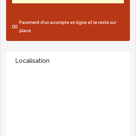
Massage tonique 45min
22,00€
Paiement d'un acompte en ligne et le reste sur
place
Massage tonique 60min
28,00€
Localisation
SOINS DU VISAGE FEMMES
Coup d'éclat - 20 min
Gommage + Masque + Modelage
15,00€