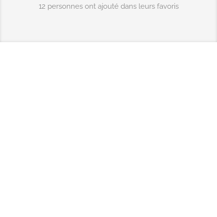
12 personnes ont ajouté dans leurs favoris
Destinations
Bonnes adresses à Marrakech
Bonnes adresses à Casablanca
Bonnes adresses à Tanger
Bonnes adresses à Rabat
Bonnes adresses à Agadir
Catégories