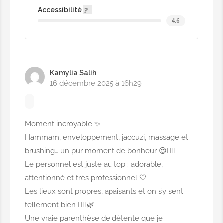
Bras
Accessibilité
4.6
6,00€
Demi-bras
Kamylia Salih
5,00€
16 décembre 2025 à 16h29
Aisselles
Moment incroyable ✨
4,00€
Hammam, enveloppement, jaccuzi, massage et
brushing… un pur moment de bonheur 😍💆‍♀️
Sourcils
Le personnel est juste au top : adorable,
attentionné et très professionnel 🤍
3,00€
Les lieux sont propres, apaisants et on s’y sent
tellement bien 🧖‍♀️🌿
Corps complet
Une vraie parenthèse de détente que je