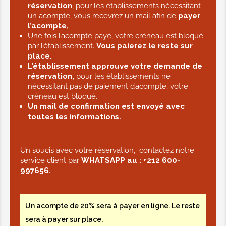
réservation
, pour les établissements nécessitant
un acompte, vous recevrez un mail afin de
payer
l’acompte,
Massage relaxant 30min
Une fois l’acompte payé, votre créneau est bloqué
par l’établissement.
Vous paierez le reste sur
15,00€
place.
L’établissement approuve votre demande de
réservation,
pour les établissements ne
Massage relaxant 45min
nécessitant pas de paiement d’acompte, votre
créneau est bloqué.
20,00€
Un mail de confirmation est envoyé avec
toutes les informations.
Massage relaxant 60min
Un soucis avec votre réservation, contactez notre
25,00€
service client par
WHATSAPP au :
+212 600-
997656.
Massage tonique 30min
Un acompte de 20% sera à payer en ligne. Le reste
18,00€
sera à payer sur place.