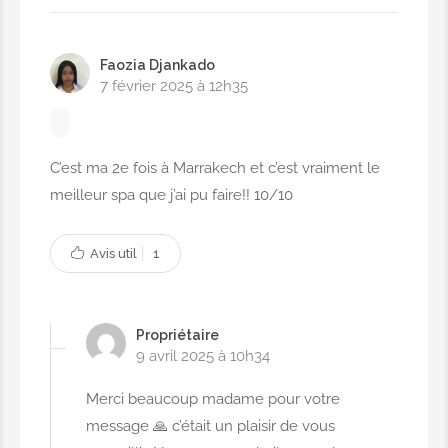
Brushing Wavy
7,00€
Faozia Djankado
7 février 2025 à 12h35
TRANSFERT A/R DE MARRAKECH À
C’est ma 2e fois à Marrakech et c’est vraiment le
TARGA
meilleur spa que j’ai pu faire!! 10/10
Je veux un transfert A/R de
Marrakech à Targa : 40€
Avis util
1
40,00€
Propriétaire
9 avril 2025 à 10h34
Merci beaucoup madame pour votre
message 🙏 c’était un plaisir de vous