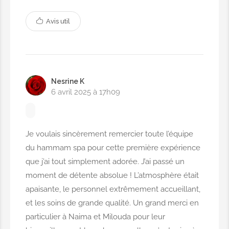
25,00€
Avis util
Gel pieds
25,00€
Nesrine K
Pose vernis semi-permanent
6 avril 2025 à 17h09
10,00€
Je voulais sincèrement remercier toute l’équipe
Depose
du hammam spa pour cette première expérience
que j’ai tout simplement adorée. J’ai passé un
4,00€
moment de détente absolue ! L’atmosphère était
apaisante, le personnel extrêmement accueillant,
Pédicure médicale
et les soins de grande qualité. Un grand merci en
15,00€
particulier à Naima et Milouda pour leur