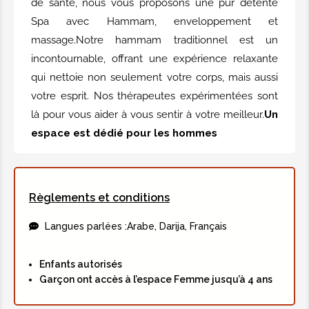
de santé, nous vous proposons une pur détente
ou café + Savonnage + Shampoing +
Spa avec Hammam, enveloppement et
après-shampoing + Jacuzzi + 30 min
massage.Notre hammam traditionnel est un
de massage + Linge
incontournable, offrant une expérience relaxante
qui nettoie non seulement votre corps, mais aussi
35,00€
votre esprit. Nos thérapeutes expérimentées sont
là pour vous aider à vous sentir à votre meilleur.
Un
Hammam Royal femme
espace est dédié pour les hommes
salle privatiséeHammam + Gommage
+ Enveloppement argiles aux plantes
ou café + Savonnage + Shampoing +
après-shampoing + Jacuzzi + Linge +
Règlements et conditions
Masque du visage
Langues parlées :
Arabe, Darija, Français
25,00€
Enfants autorisés
Garçon ont accès à l’espace Femme jusqu’à 4 ans
Hammam Prestige femme
Hammam + Gommage + Savonnage +