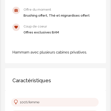
+ Brushing Offert + Thé verveine,
gâteaux marocains et bouteille d'eau
Offre du moment
Brushing offert, Thé et mignardises offert
offerts
90,00€
Coup de coeur
Offres exclusives BAM
Pack BAM Signature Trio
femme
Salle privatiséeHammam +
Hammam avec plusieurs cabines privatives.
Enveloppement henné + Gommage +
Enveloppement argiles aux plantes
ou café + Savonnage + Shampoing +
après-shampoing + Jacuzzi + Linge +
Caractéristiques
1h de massage aux huiles essentielles
+ Brushing Offert + Thé verveine,
gâteaux marocains et bouteille d'eau
100% femme
offerts