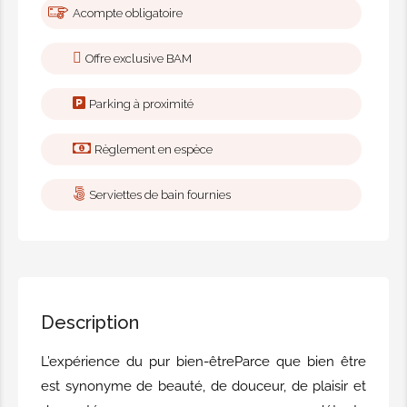
Acompte obligatoire
135,00€
Offre exclusive BAM
Pack BAM Hammam Royal
femme
Parking à proximité
Salle privatiséeHammam + Gommage
+ Enveloppement argiles aux plantes
Règlement en espèce
ou café + Savonnage + Shampoing +
après-shampoing + Jacuzzi + 30 min
Serviettes de bain fournies
de massage aux huiles essentielles +
Linge
35,00€
Description
Hammam Signature femme
salle privatiséeHammam +
L’expérience du pur bien-êtreParce que bien être
Enveloppement henné + Gommage +
est synonyme de beauté, de douceur, de plaisir et
Enveloppement argiles aux plantes