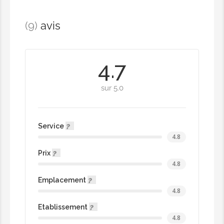
(9)
avis
Maillot intégral
8,00€
4.7
Maillot brésilien
sur 5.0
5,00€
Service
Jambes complètes
4.8
10,00€
Prix
4.8
Demi-jambes
Emplacement
4.8
6,00€
Etablissement
4.8