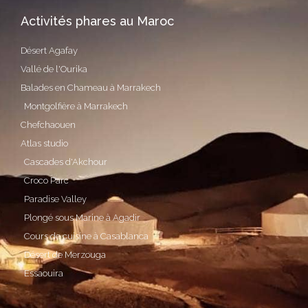
Activités phares au Maroc
Désert Agafay
Vallé de l'Ourika
Balades en Chameau à Marrakech
Montgolfière à Marrakech
Chefchaouen
Atlas studio
Cascades d'Akchour
Croco Parc
Paradise Valley
Plongé sous Marine à Agadir
Cours de cuisine à Casablanca
Désert de Merzouga
Essaouira