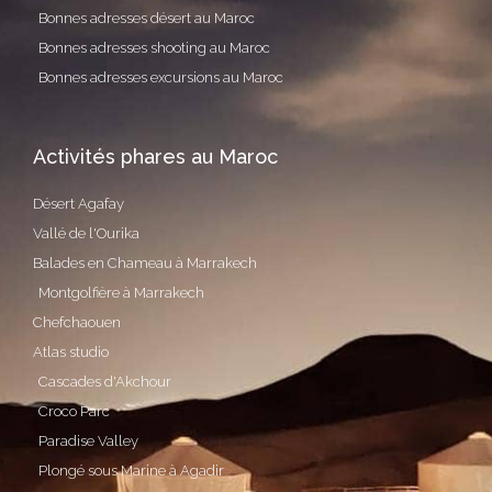
Bonnes adresses désert au Maroc
Bonnes adresses shooting au Maroc
Bonnes adresses excursions au Maroc
Activités phares au Maroc
Désert Agafay
Vallé de l'Ourika
Balades en Chameau à Marrakech
Montgolfière à Marrakech
Chefchaouen
Atlas studio
Cascades d'Akchour
Croco Parc
Paradise Valley
Plongé sous Marine à Agadir