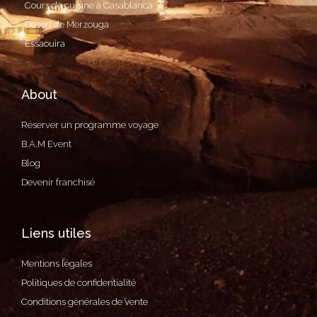
Cours de cuisine à Casablanca
Désert de Merzouga
Essaouira
About
Réserver un programme voyage
B.A.M Event
Blog
Devenir franchisé
Liens utiles
Mentions légales
Politiques de confidentialité
Conditions générales de vente