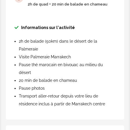
Transport inclus à partir de Marrakech
2h de quad + 20 min de balade en chameau
125,00€
Informations sur l'activité
2h de balade (50km) dans le désert de la
AUTRES ACTIVITÉS
Palmeraie
Visite Palmeraie Marrakech
Pause thé marocain en bivouac au milieu du
Balade en chameau
désert
1h de balade en chameau
20 min de balade en chameau
25,00€
Pause photos
Transport aller-retour depuis votre lieu de
Balade à cheval
résidence inclus à partir de Marrakech centre
1h de balade à cheval
35,00€