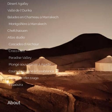
Désert Agafay
Vallé de l'Ourika
Balades en Chameau à Marrakech
Montgolfière à Marrakech
Chefchaouen
Atlas studio
Cascades d'Akchour
Croco Parc
Paradise Valley
Plongé sous Marine à Agadir
Cours de cuisine à Casablanca
Désert de Merzouga
Essaouira
About