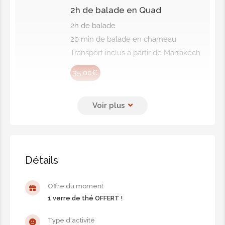
2h de balade en Quad
2h de balade
20 min de balade en chameau
Transport inclus à partir de Marrakech
35,00€
1h de balade en Quad
1h de balade
Transport inclus à partir de Marrakech
30,00€
Détails
2h de balade en Buggy - 2
Offre du moment
places
1 verre de thé OFFERT !
2h de balade - 2 places
20 min de balade en chameau
Type d'activité