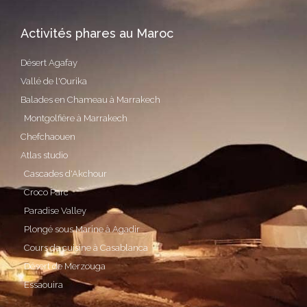
Activités phares au Maroc
Désert Agafay
Vallé de l'Ourika
Balades en Chameau à Marrakech
Montgolfière à Marrakech
Chefchaouen
Atlas studio
Cascades d'Akchour
Croco Parc
Paradise Valley
Plongé sous Marine à Agadir
Cours de cuisine à Casablanca
Désert de Merzouga
Essaouira