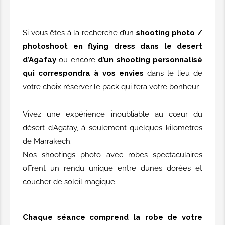
Agafay
Pack TRIO FLYING DRESS à Agafay
Si vous êtes à la recherche d’un
shooting photo /
3 robes
photoshoot en flying dress dans le desert
1h30 de shooting
d’Agafay
ou encore
d’un shooting personnalisé
35 photos à selectionner + Retouche
qui correspondra à vos envies
dans le lieu de
750,00€
votre choix réserver le pack qui fera votre bonheur.
Pack GROUPE FLYING DRESS à
Vivez une expérience inoubliable au cœur du
Agafay
désert d’Agafay, à seulement quelques kilomètres
Pack GROUPE FLYING DRESS à
de Marrakech.
Agafay
Nos shootings photo avec robes spectaculaires
A partir de 4 pers
offrent un rendu unique entre dunes dorées et
2h00 de shooting
coucher de soleil magique.
200,00€/pers
Chaque séance comprend la robe de votre