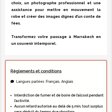
choix, un photographe professionnel et une
assistance pour mettre en mouvement la
TRANSFERT A/R À AGAFAY
robe et créer des images dignes d’un conte de
fées.
Tansfert en VAN
Transformez votre passage à Marrakech en
Van 7 places
un souvenir intemporel.
70,00€
Règlements et conditions
Langues parlées :
Français, Anglais
Interdiction de fumer et de boire de l’alcool pendant
l’activité.
Aucun retard autorisé au delà de 5 min, tout surplus
sera déduit du temps due shooting.