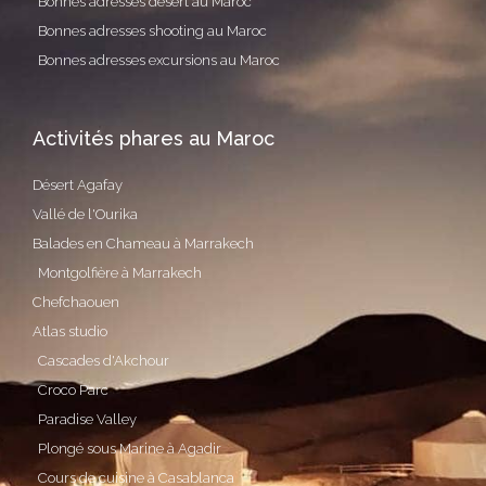
Bonnes adresses désert au Maroc
Bonnes adresses shooting au Maroc
Bonnes adresses excursions au Maroc
Activités phares au Maroc
Désert Agafay
Vallé de l'Ourika
Balades en Chameau à Marrakech
Montgolfière à Marrakech
Chefchaouen
Atlas studio
Cascades d'Akchour
Croco Parc
Paradise Valley
Plongé sous Marine à Agadir
Cours de cuisine à Casablanca