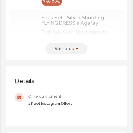
350,00€
Pack Solo Silver Shooting
FLYING DRESS à Agafay
Pack Solo Silver Shooting photo
FLYING DRESS à Agafay
1h30 de shooting
15 photos à selectionner + Retouche
400,00€
Détails
Pack Solo Gold Shooting FLYING
DRESS à Agafay
Offre du moment
Pack Solo Gold Shooting photo
1 Réel Instagram Offert
FLYING DRESS à Agafay
2 robes
2h de shooting
20 photos à selectionner + Retouche