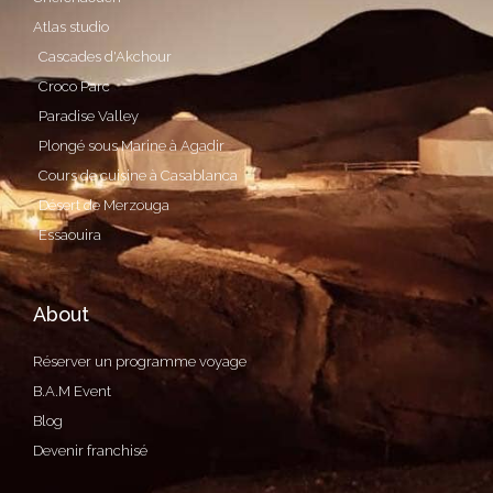
Atlas studio
Cascades d'Akchour
Croco Parc
Paradise Valley
Plongé sous Marine à Agadir
Cours de cuisine à Casablanca
Désert de Merzouga
Essaouira
About
Réserver un programme voyage
B.A.M Event
Blog
Devenir franchisé