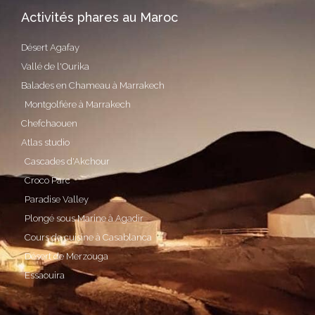
Activités phares au Maroc
Désert Agafay
Vallé de l'Ourika
Balades en Chameau à Marrakech
Montgolfière à Marrakech
Chefchaouen
Atlas studio
Cascades d'Akchour
Croco Parc
Paradise Valley
Plongé sous Marine à Agadir
Cours de cuisine à Casablanca
Désert de Merzouga
Essaouira